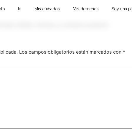
nto
I=I
Mis cuidados
Mis derechos
Soy una pa
trada. Edítala o bórrala, ¡y comienza a publicar!.
blicada.
Los campos obligatorios están marcados con
*